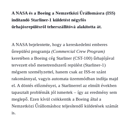
A NASA és a Boeing a Nemzetközi Űrállomásra (ISS)
indítandó Starliner-1 küldetést négyfős
űrhajósrepülésről teherszállítóvá alakította át.
A NASA bejelentette, hogy a kereskedelmi emberes
űrrepülési programja
(Commercial Crew Program)
keretében a Boeing cég Starliner (CST-100) űrhajójával
tervezett első menetrendszerű repülést (Starliner-1)
mégsem személyzettel, hanem csak az ISS-re szánt
rakománnyal, vagyis automata üzemmódban indítja majd
el. A döntés előzményei, a Starlinerrel az elmúlt években
tapasztalt problémák jól ismertek – így az eredmény sem
meglepő. Ezen kívül csökkentik a Boeing által a
Nemzetközi Űrállomáshoz teljesítendő küldetések számát
is.