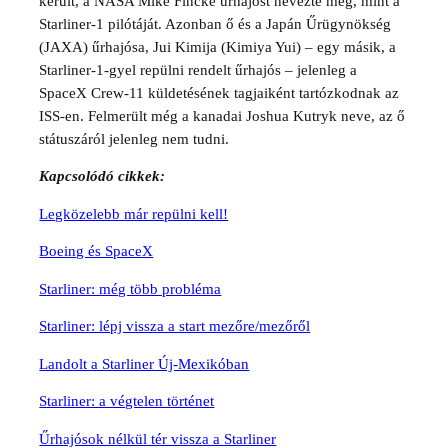
került, a NASA Mike Fincke űrhajóst nevezte meg, mint a
Starliner-1 pilótáját. Azonban ő és a Japán Űrügynökség
(JAXA) űrhajósa, Jui Kimija (Kimiya Yui) – egy másik, a
Starliner-1-gyel repülni rendelt űrhajós – jelenleg a
SpaceX Crew-11 küldetésének tagjaiként tartózkodnak az
ISS-en. Felmerült még a kanadai Joshua Kutryk neve, az ő
státuszáról jelenleg nem tudni.
Kapcsolódó cikkek:
Legközelebb már repülni kell!
Boeing és SpaceX
Starliner: még több probléma
Starliner: lépj vissza a start mezőre/mezőről
Landolt a Starliner Új-Mexikóban
Starliner: a végtelen történet
Űrhajósok nélkül tér vissza a Starliner