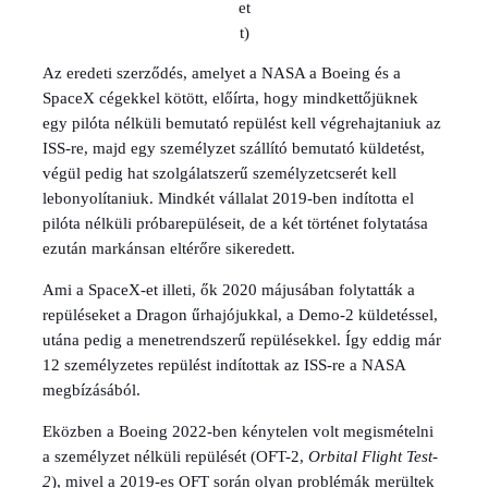
et
t)
Az eredeti szerződés, amelyet a NASA a Boeing és a
SpaceX cégekkel kötött, előírta, hogy mindkettőjüknek
egy pilóta nélküli bemutató repülést kell végrehajtaniuk az
ISS-re, majd egy személyzet szállító bemutató küldetést,
végül pedig hat szolgálatszerű személyzetcserét kell
lebonyolítaniuk. Mindkét vállalat 2019-ben indította el
pilóta nélküli próbarepüléseit, de a két történet folytatása
ezután markánsan eltérőre sikeredett.
Ami a SpaceX-et illeti, ők 2020 májusában folytatták a
repüléseket a Dragon űrhajójukkal, a Demo-2 küldetéssel,
utána pedig a menetrendszerű repülésekkel. Így eddig már
12 személyzetes repülést indítottak az ISS-re a NASA
megbízásából.
Eközben a Boeing 2022-ben kénytelen volt megismételni
a személyzet nélküli repülését (OFT-2,
Orbital Flight Test-
2
), mivel a 2019-es OFT során olyan problémák merültek