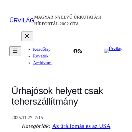
Ugrás
a
MAGYAR NYELVŰ ŰRKUTATÁSI
tartalomhoz
ŰRVILÁG
HÍRPORTÁL 2002 ÓTA
Kezdőlap
Facebook
RSS Feed
Rovatok
Archívum
Űrhajósok helyett csak
teherszállítmány
2025.11.27. 7:15
Kategóriák:
Az űrállomás és az USA