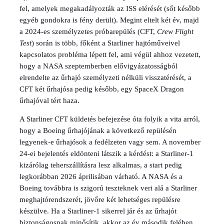
fel, amelyek megakadályozták az ISS elérését (sőt később
egyéb gondokra is fény derült). Megint eltelt két év, majd
a 2024-es személyzetes próbarepülés (CFT,
Crew Flight
Test
) során is több, főként a Starliner hajtóműveivel
kapcsolatos probléma lépett fel, ami végül ahhoz vezetett,
hogy a NASA szeptemberben elővigyázatosságból
elrendelte az űrhajó személyzeti nélküli visszatérését, a
CFT két űrhajósa pedig később, egy SpaceX Dragon
űrhajóval tért haza.
A Starliner CFT küldetés befejezése óta folyik a vita arról,
hogy a Boeing űrhajójának a következő repülésén
legyenek-e űrhajósok a fedélzeten vagy sem. A november
24-ei bejelentés eldönteni látszik a kérdést: a Starliner-1
kizárólag teherszállításra lesz alkalmas, a start pedig
legkorábban 2026 áprilisában várható. A NASA és a
Boeing továbbra is szigorú teszteknek veri alá a Starliner
meghajtórendszerét, jövőre két lehetséges repülésre
készülve. Ha a Starliner-1 sikerrel jár és az űrhajót
biztonságosnak minősítik, akkor az év második felében