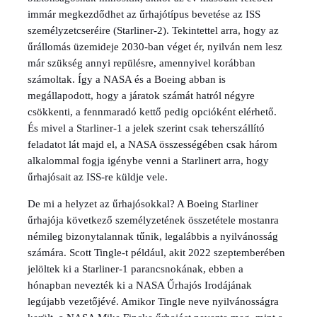
immár megkezdődhet az űrhajótípus bevetése az ISS
személyzetcseréire (Starliner-2). Tekintettel arra, hogy az
űrállomás üzemideje 2030-ban véget ér, nyilván nem lesz
már szükség annyi repülésre, amennyivel korábban
számoltak. Így a NASA és a Boeing abban is
megállapodott, hogy a járatok számát hatról négyre
csökkenti, a fennmaradó kettő pedig opcióként elérhető.
És mivel a Starliner-1 a jelek szerint csak teherszállító
feladatot lát majd el, a NASA összességében csak három
alkalommal fogja igénybe venni a Starlinert arra, hogy
űrhajósait az ISS-re küldje vele.
De mi a helyzet az űrhajósokkal? A Boeing Starliner
űrhajója következő személyzetének összetétele mostanra
némileg bizonytalannak tűnik, legalábbis a nyilvánosság
számára. Scott Tingle-t például, akit 2022 szeptemberében
jelöltek ki a Starliner-1 parancsnokának, ebben a
hónapban nevezték ki a NASA Űrhajós Irodájának
legújabb vezetőjévé. Amikor Tingle neve nyilvánosságra