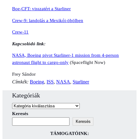
Boe-CFT: visszatért a Starliner
Crew-9: landolás a Mexikói-öbölben
Crew-11
Kapcsolódó link:
NASA, Boeing pivot Starliner-1 mission from 4-person
astronaut flight to cargo-only
(Spaceflight Now)
Frey Sándor
Címkék:
Boeing
, 
ISS
, 
NASA
, 
Starliner
Kategóriák
Keresés
Keresés
TÁMOGATÓINK: