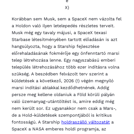
e
X)
Korábban sem Musk, sem a SpaceX nem vázolta fel
a Holdon való ilyen letelepedés részletes terveit.
Musk még egy tavaly májusi, a SpaceX texasi
Starbase létesítményében tartott előadásán is azt
hangsúlyozta, hogy a Starship fejlesztése
előrehaladásának fokmérője egy önfenntartó marsi
telep létrehozása lenne. Egy nagyszabású emberi
település létrehozásához több ezer indításra volna
szükség. A beszédben felvázolt terv szerint a
küldetések a következő, 2026 (!) végén megnyíló
marsi indítási ablakkal kezdődhetnének. Addig
persze meg kellene oldaniuk a Föld körüli pályán
való üzemanyag-utántöltést is, amire eddig még
nem került sor. Ez ugyanakkor nem csak a Mars-,
de a Hold-küldetések szempontjából is kritikus
fontosságú. A Starship
holdraszálló változatát
a
SpaceX a NASA emberes holdi programja, az