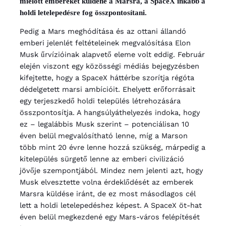
mielőtt embereket küldene a Marsra, a SpaceX inkább a
holdi letelepedésre fog összpontosítani.
Pedig a Mars meghódítása és az ottani állandó
emberi jelenlét feltételeinek megvalósítása Elon
Musk űrvízióinak alapvető eleme volt eddig. Február
elején viszont egy közösségi médiás bejegyzésben
kifejtette, hogy a SpaceX háttérbe szorítja régóta
dédelgetett marsi ambícióit. Ehelyett erőforrásait
egy terjeszkedő holdi település létrehozására
összpontosítja. A hangsúlyáthelyezés indoka, hogy
ez – legalábbis Musk szerint – potenciálisan 10
éven belül megvalósítható lenne, míg a Marson
több mint 20 évre lenne hozzá szükség, márpedig a
kitelepülés sürgető lenne az emberi civilizáció
jövője szempontjából. Mindez nem jelenti azt, hogy
Musk elvesztette volna érdeklődését az emberek
Marsra küldése iránt, de ez most másodlagos cél
lett a holdi letelepedéshez képest. A SpaceX öt-hat
éven belül megkezdené egy Mars-város felépítését