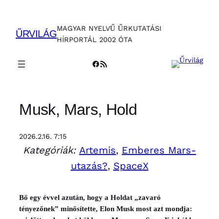
Ugrás
a
MAGYAR NYELVŰ ŰRKUTATÁSI
tartalomhoz
ŰRVILÁG
HÍRPORTÁL 2002 ÓTA
Facebook
RSS Feed
Musk, Mars, Hold
2026.2.16. 7:15
Kategóriák:
Artemis
, 
Emberes Mars-
utazás?
, 
SpaceX
Bő egy évvel azután, hogy a Holdat „zavaró
tényezőnek” minősítette, Elon Musk most azt mondja: