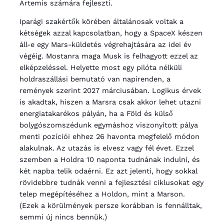
Artemis számára fejleszti.
Iparági szakértők körében általánosak voltak a
kétségek azzal kapcsolatban, hogy a SpaceX készen
áll-e egy Mars-küldetés végrehajtására az idei év
végéig. Mostanra maga Musk is felhagyott ezzel az
elképzeléssel. Helyette most egy pilóta nélküli
holdraszállási bemutató van napirenden, a
remények szerint 2027 márciusában. Logikus érvek
is akadtak, hiszen a Marsra csak akkor lehet utazni
energiatakarékos pályán, ha a Föld és külső
bolygószomszédunk egymáshoz viszonyított pálya
menti pozíciói ehhez 26 havonta megfelelő módon
alakulnak. Az utazás is elvesz vagy fél évet. Ezzel
szemben a Holdra 10 naponta tudnának indulni, és
két napba telik odaérni. Ez azt jelenti, hogy sokkal
rövidebbre tudnák venni a fejlesztési ciklusokat egy
telep megépítéséhez a Holdon, mint a Marson.
(Ezek a körülmények persze korábban is fennálltak,
semmi új nincs bennük.)