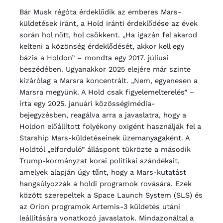
Bár Musk régóta érdeklődik az emberes Mars-
küldetések iránt, a Hold iránti érdeklődése az évek
során hol nőtt, hol csökkent. „Ha igazán fel akarod
kelteni a közönség érdeklődését, akkor kell egy
bázis a Holdon” – mondta egy 2017. júliusi
beszédében. Ugyanakkor 2025 elejére már szinte
kizárólag a Marsra koncentrált. „Nem, egyenesen a
Marsra megyünk. A Hold csak figyelemelterelés” –
írta egy 2025. januári közösségimédia-
bejegyzésben, reagálva arra a javaslatra, hogy a
Holdon előállított folyékony oxigént használják fel a
Starship Mars-küldetéseinek üzemanyagaként. A
Holdtól „elforduló” álláspont tükrözte a második
Trump-kormányzat korai politikai szándékait,
amelyek alapján úgy tűnt, hogy a Mars-kutatást
hangsúlyozzák a holdi programok rovására. Ezek
között szerepeltek a Space Launch System (SLS) és
az Orion programok Artemis-3 küldetés utáni
leállítására vonatkozó javaslatok. Mindazonáltal a