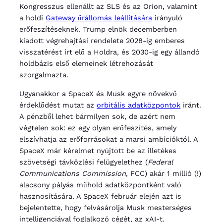
Kongresszus ellenállt az SLS és az Orion, valamint
a holdi
Gateway űrállomás leállítására
irányuló
erőfeszítéseknek. Trump elnök decemberben
kiadott végrehajtási rendelete 2028-ig emberes
visszatérést írt elő a Holdra, és 2030-ig egy állandó
holdbázis első elemeinek létrehozását
szorgalmazta.
Ugyanakkor a SpaceX és Musk egyre növekvő
érdeklődést mutat az
orbitális adatközpontok
iránt.
A pénzből lehet bármilyen sok, de azért nem
végtelen sok: ez egy olyan erőfeszítés, amely
elszívhatja az erőforrásokat a marsi ambícióktól. A
SpaceX már kérelmet nyújtott be az illetékes
szövetségi távközlési felügyelethez (
Federal
Communications Commission
, FCC) akár 1 millió (!)
alacsony pályás műhold adatközpontként való
hasznosítására. A SpaceX február elején azt is
bejelentette, hogy felvásárolja Musk mesterséges
intelligenciával foglalkozó cégét, az xAI-t.