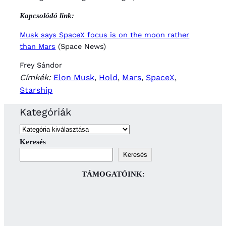
Kapcsolódó link:
Musk says SpaceX focus is on the moon rather
than Mars
(Space News)
Frey Sándor
Címkék:
Elon Musk
, 
Hold
, 
Mars
, 
SpaceX
, 
Starship
Kategóriák
Keresés
Keresés
TÁMOGATÓINK: