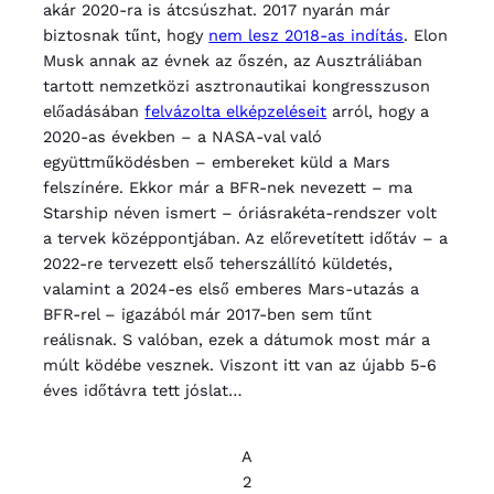
akár 2020-ra is átcsúszhat. 2017 nyarán már
biztosnak tűnt, hogy
nem lesz 2018-as indítás
. Elon
Musk annak az évnek az őszén, az Ausztráliában
tartott nemzetközi asztronautikai kongresszuson
előadásában
felvázolta elképzeléseit
arról, hogy a
2020-as években – a NASA-val való
együttműködésben – embereket küld a Mars
felszínére. Ekkor már a BFR-nek nevezett – ma
Starship néven ismert – óriásrakéta-rendszer volt
a tervek középpontjában. Az előrevetített időtáv – a
2022-re tervezett első teherszállító küldetés,
valamint a 2024-es első emberes Mars-utazás a
BFR-rel – igazából már 2017-ben sem tűnt
reálisnak. S valóban, ezek a dátumok most már a
múlt ködébe vesznek. Viszont itt van az újabb 5-6
éves időtávra tett jóslat…
A
2