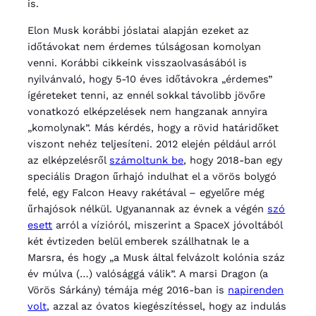
is.
Elon Musk korábbi jóslatai alapján ezeket az
időtávokat nem érdemes túlságosan komolyan
venni. Korábbi cikkeink visszaolvasásából is
nyilvánvaló, hogy 5-10 éves időtávokra „érdemes”
ígéreteket tenni, az ennél sokkal távolibb jövőre
vonatkozó elképzelések nem hangzanak annyira
„komolynak”. Más kérdés, hogy a rövid határidőket
viszont nehéz teljesíteni. 2012 elején például arról
az elképzelésről
számoltunk be
, hogy 2018-ban egy
speciális Dragon űrhajó indulhat el a vörös bolygó
felé, egy Falcon Heavy rakétával – egyelőre még
űrhajósok nélkül. Ugyanannak az évnek a végén
szó
esett
arról a vízióról, miszerint a SpaceX jóvoltából
két évtizeden belül emberek szállhatnak le a
Marsra, és hogy „a Musk által felvázolt kolónia száz
év múlva (…) valósággá válik”. A marsi Dragon (a
Vörös Sárkány) témája még 2016-ban is
napirenden
volt
, azzal az óvatos kiegészítéssel, hogy az indulás