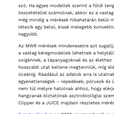
szó. Ha egyes modellek szerint a földi ten
összetétellel számolnak, akkor ez a vastag
még mindig a mérések hibahatárán belül m
létezik egy belső, kissé melegebb konvektív
nagyobb.
Az MWR mérések mindenesetre azt sugalljá
a vastag kéregmodellek lehetnek a helytálló
oxigénnek, a tápanyagoknak és az élethez
hosszabb utat kellene megtenniük, míg elérn
óceánig. Ráadásul az adatok arra is utalna
egyenetlenségek – repedések, pórusok és 
nem túl mélyre hatolnak ahhoz, hogy elér
hangzanak biztatónak asztrobiológiai szem
Clipper és a JUICE majdani részletes méré