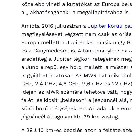
közelebb viheti a kutatókat az Europa be
a „lakhatóságának” a megállapításához is.
Amióta 2016 júliusában a
Jupiter körüli pál
megfigyeléseket végzett nem csak az óriásb
Europa mellett a Jupiter két másik nagy Gali
és a Ganymedesről is. A tanulmányhoz has
eredetileg a Jupiter légköri rétegeinek me
a Juno elrepül egy hold mellett, a műszer a
is gyűjthet adatokat. Az MWR hat mikrohul
GHz, 2,4 GHz, 4,8 GHz, 9,6 GHz és 22 GHz
idején az MWR számára lehetővé vált, hogy
felét, és kicsit „belásson” a jégpáncél al
különböző mélységekben. Az adatok elemzé
jégpáncél átlagosan kb. 29 km vastag.
A 29 ± 10 km-es becslés azon a feltételezés