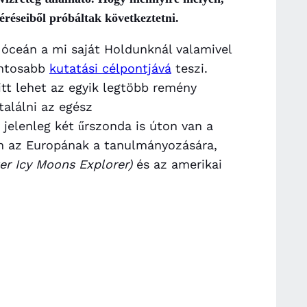
éseiből próbáltak következtetni.
 óceán a mi saját Holdunknál valamivel
ontosabb
kutatási célpontjává
teszi.
itt lehet az egyik legtöbb remény
találni az egész
jelenleg két űrszonda is úton van a
tten az Europának a tanulmányozására,
ter Icy Moons Explorer)
és az amerikai