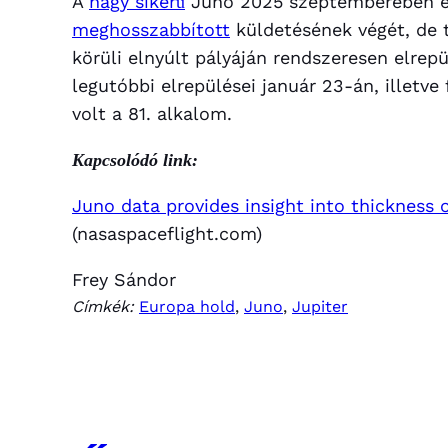
A
nagy sikerű
Juno 2025 szeptemberében e
meghosszabbított
küldetésének végét, de t
körüli elnyúlt pályáján rendszeresen elrep
legutóbbi elrepülései január 23-án, illetve
volt a 81. alkalom.
Kapcsolódó link:
Juno data provides insight into thickness o
(nasaspaceflight.com)
Frey Sándor
Címkék:
Europa hold
, 
Juno
, 
Jupiter