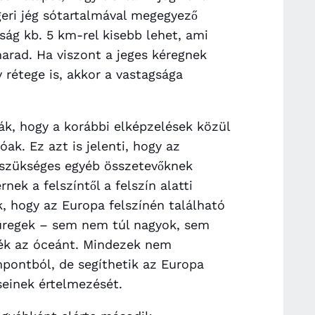
geri jég sótartalmával megegyező
ság kb. 5 km-rel kisebb lehet, ami
arad. Ha viszont a jeges kéregnek
 rétege is, akkor a vastagsága
k, hogy a korábbi elképzelések közül
ak. Ez azt is jelenti, hogy az
 szükséges egyéb összetevőknek
ek a felszíntől a felszín alatti
k, hogy az Europa felszínén található
üregek – sem nem túl nagyok, sem
jék az óceánt. Mindezek nem
pontból, de segíthetik az Europa
seinek értelmezését.