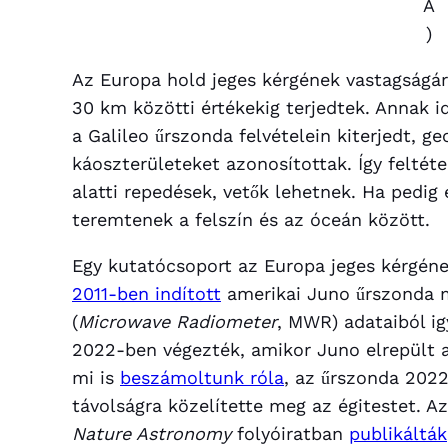
A
)
Az Europa hold jeges kérgének vastagságár
30 km közötti értékekig terjedtek. Annak i
a Galileo űrszonda felvételein kiterjedt, ge
káoszterületeket azonosítottak. Így feltéte
alatti repedések, vetők lehetnek. Ha pedig
teremtenek a felszín és az óceán között.
Egy kutatócsoport az Europa jeges kérgéne
2011-ben indított
amerikai Juno űrszonda 
(
Microwave Radiometer
, MWR) adataiból ig
2022-ben végezték, amikor Juno elrepült a
mi is
beszámoltunk róla
, az űrszonda 202
távolságra közelítette meg az égitestet. 
Nature Astronomy
folyóiratban
publikálták