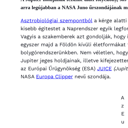
arra legújabban a NASA Juno űrszondájának mér
Asztrobiológiai szempontból
a kérge alatti
kisebb égitestet a Naprendszer egyik legf
Vagyis a szakemberek azt gondolják, hogy 
egyszer majd a Földön kívüli életformákat 
bolygórendszerünkben. Nem véletlen, hogy 
Jupiter jeges holdjainak, illetve kifejeze
az Európai Űrügynökség (ESA)
JUICE
(Jupi
NASA
Europa Clipper
nevű szondája.
A
z
E
u