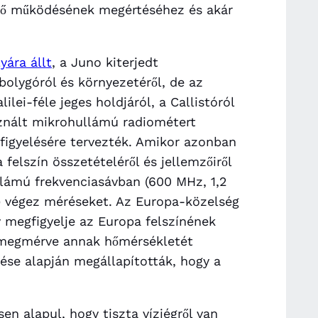
lső működésének megértéséhez és akár
yára állt
, a Juno kiterjedt
olygóról és környezetéről, de az
lei-féle jeges holdjáról, a Callistóról
znált mikrohullámú radiométert
gfigyelésére tervezték. Amikor azonban
 felszín összetételéről és jellemzőiről
lámú frekvenciasávban (600 MHz, 1,2
) végez méréseket. Az Europa-közelség
 megfigyelje az Europa felszínének
á, megmérve annak hőmérsékletét
se alapján megállapították, hogy a
en alapul, hogy tiszta vízjégről van