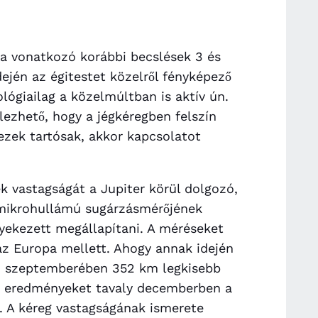
a vonatkozó korábbi becslések 3 és
dején az égitestet közelről fényképező
ológiailag a közelmúltban is aktív ún.
lezhető, hogy a jégkéregben felszín
 ezek tartósak, akkor kapcsolatot
k vastagságát a Jupiter körül dolgozó,
mikrohullámú sugárzásmérőjének
yekezett megállapítani. A méréseket
z Europa mellett. Ahogy annak idején
2 szeptemberében 352 km legkisebb
Az eredményeket tavaly decemberben a
. A kéreg vastagságának ismerete