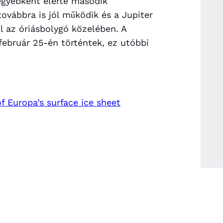
gyébként elérte második
ovábbra is jól működik és a Jupiter
ül az óriásbolygó közelében. A
 február 25-én történtek, ez utóbbi
f Europa’s surface ice sheet