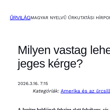
Ugrás
a
ŰRVILÁG
MAGYAR NYELVŰ ŰRKUTATÁSI HÍRPO
tartalomhoz
Milyen vastag leh
jeges kérge?
2026.3.16. 7:15
Kategóriák:
Amerika és az űrcsil
A Jupiter holdjának felszíne alatt folyékony, só