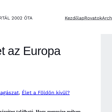
RTÁL 2002 ÓTA
Kezdőlap
Rovatok
Arc
et az Europa
lagászat
, 
Élet a Földön kívül?
s vízréteg található. Hogy mennyire mélyen,