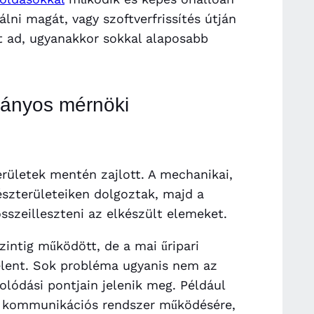
álni magát, vagy szoftverfrissítés útján
t ad, ugyanakkor sokkal alaposabb
mányos mérnöki
erületek mentén zajlott. A mechanikai,
részterületeiken dolgoztak, majd a
sszeilleszteni az elkészült elemeket.
intig működött, de a mai űripari
elent. Sok probléma ugyanis nem az
ódási pontjain jelenik meg. Például
 a kommunikációs rendszer működésére,