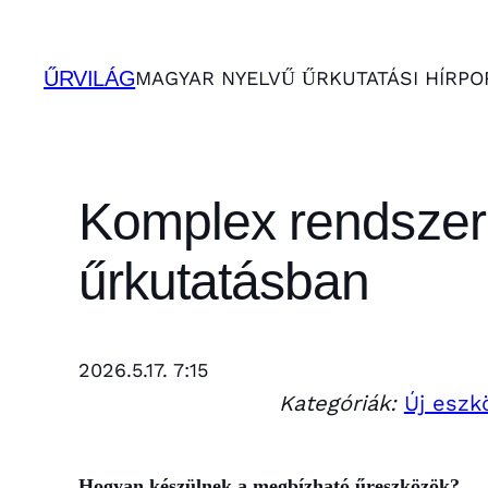
Ugrás
a
ŰRVILÁG
MAGYAR NYELVŰ ŰRKUTATÁSI HÍRPO
tartalomhoz
Komplex rendszer
űrkutatásban
2026.5.17. 7:15
Kategóriák:
Új eszk
Hogyan készülnek a megbízható űreszközök?