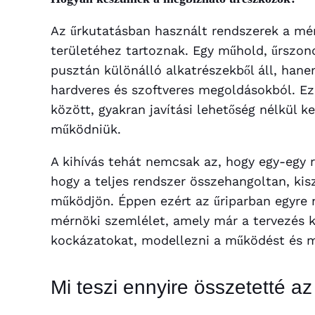
Az űrkutatásban használt rendszerek a mér
területéhez tartoznak. Egy műhold, űrszon
pusztán különálló alkatrészekből áll, ha
hardveres és szoftveres megoldásokból. E
között, gyakran javítási lehetőség nélkül 
működniük.
A kihívás tehát nemcsak az, hogy egy-egy ré
hogy a teljes rendszer összehangoltan, ki
működjön. Éppen ezért az űriparban egyre n
mérnöki szemlélet, amely már a tervezés ko
kockázatokat, modellezni a működést és 
Mi teszi ennyire összetetté az