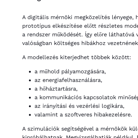
A digitális mérnöki megközelítés lényege, h
prototípus elkészítése előtt részletes mod
a rendszer működését. Így előre láthatóvá 
valóságban költséges hibákhoz vezetnének
A modellezés kiterjedhet többek között:
a műhold pályamozgására,
az energiafelhasználásra,
a hőháztartásra,
a kommunikációs kapcsolatok minőség
az irányítási és vezérlési logikára,
valamint a szoftveres hibakezelésre.
A szimulációk segítségével a mérnökök kü
kipróbálhatnak. Megvizsgálhatják például,