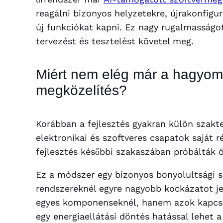
reagálni bizonyos helyzetekre, újrakonfigur
új funkciókat kapni. Ez nagy rugalmasságo
tervezést és tesztelést követel meg.
Miért nem elég már a hagyo
megközelítés?
Korábban a fejlesztés gyakran külön szakt
elektronikai és szoftveres csapatok saját 
fejlesztés későbbi szakaszában próbálták ö
Ez a módszer egy bizonyos bonyolultsági sz
rendszereknél egyre nagyobb kockázatot j
egyes komponenseknél, hanem azok kapcsol
egy energiaellátási döntés hatással lehet