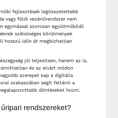
nöki fejlesztések legösszetettebb
da vagy földi vezérlőrendszer nem
nem egymással szorosan együttműködő
zeknek szélsőséges körülmények
kell hosszú időn át megbízhatóan
szegység jól teljesítsen, hanem az is,
számíthatóan és az elvárt módon
agyobb szerepet kap a digitális
rai szakaszában segít feltárni a
megalapozottabb döntéseket hozni.
 űripari rendszereket?