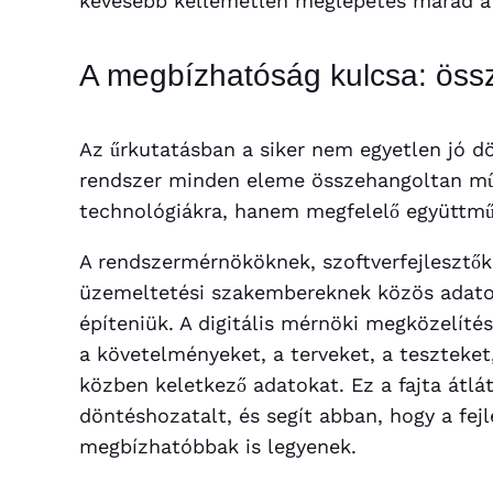
kevesebb kellemetlen meglepetés marad a g
A megbízhatóság kulcsa: öss
Az űrkutatásban a siker nem egyetlen jó 
rendszer minden eleme összehangoltan mű
technológiákra, hanem megfelelő együttmű
A rendszermérnököknek, szoftverfejlesztők
üzemeltetési szakembereknek közös adatok
építeniük. A digitális mérnöki megközelíté
a követelményeket, a terveket, a teszteke
közben keletkező adatokat. Ez a fajta átlát
döntéshozatalt, és segít abban, hogy a fe
megbízhatóbbak is legyenek.