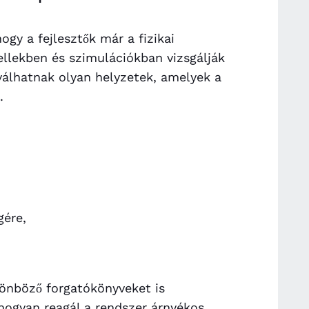
ogy a fejlesztők már a fizikai
ellekben és szimulációkban vizsgálják
válhatnak olyan helyzetek, amelyek a
.
ére,
lönböző forgatókönyveket is
 hogyan reagál a rendszer árnyékos