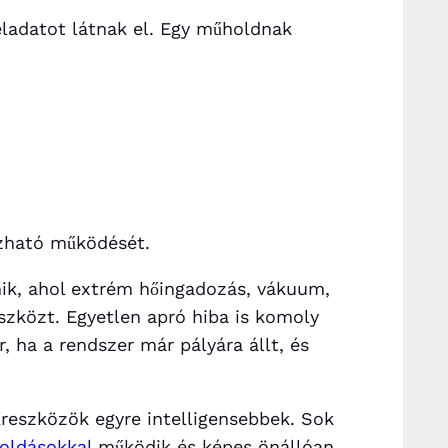
ladatot látnak el. Egy műholdnak
ízható működését.
ik, ahol extrém hőingadozás, vákuum,
eszközt. Egyetlen apró hiba is komoly
 ha a rendszer már pályára állt, és
űreszközök egyre intelligensebbek. Sok
oldásokkal
működik és képes önállóan