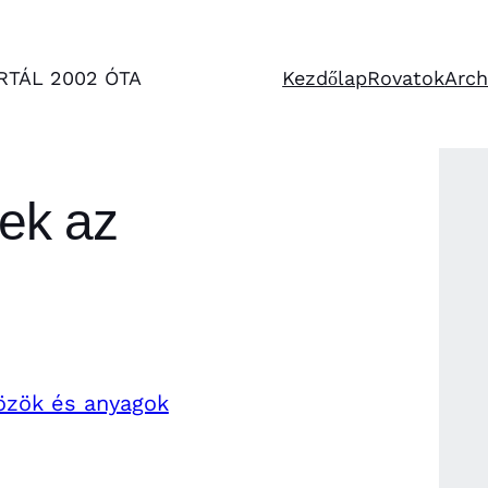
RTÁL 2002 ÓTA
Kezdőlap
Rovatok
Arc
ek az
özök és anyagok