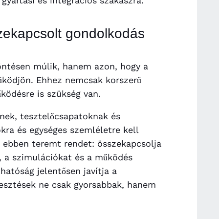
yártási és integrációs szakaszra.
zekapcsolt gondolkodás
döntésen múlik, hanem azon, hogy a
ködjön. Ehhez nemcsak korszerű
ködésre is szükség van.
nek, tesztelőcsapatoknak és
ra és egységes szemléletre kell
s ebben teremt rendet: összekapcsolja
t, a szimulációkat és a működés
hatóság jelentősen javítja a
jlesztések ne csak gyorsabbak, hanem