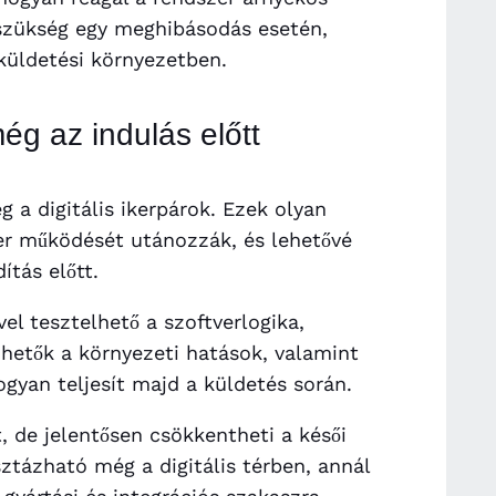
 szükség egy meghibásodás esetén,
 küldetési környezetben.
még az indulás előtt
 a digitális ikerpárok. Ezek olyan
zer működését utánozzák, és lehetővé
ítás előtt.
ével tesztelhető a szoftverlogika,
hetők a környezeti hatások, valamint
ogyan teljesít majd a küldetés során.
t, de jelentősen csökkentheti a késői
ztázható még a digitális térben, annál