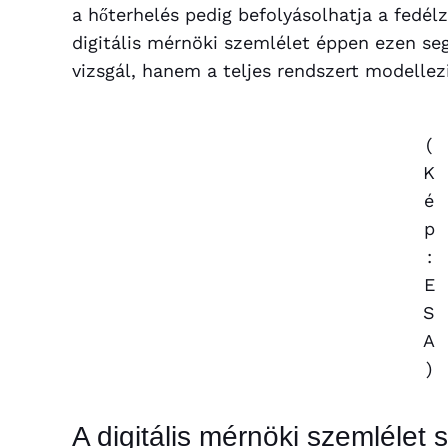
a hőterhelés pedig befolyásolhatja a fedélz
digitális mérnöki szemlélet éppen ezen seg
vizsgál, hanem a teljes rendszert modellez
(
K
é
p
:
E
S
A
)
A digitális mérnöki szemlélet