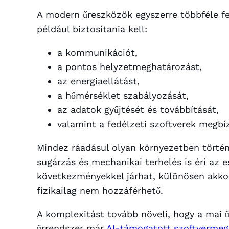
A modern űreszközök egyszerre többféle fe
például biztosítania kell:
a kommunikációt,
a pontos helyzetmeghatározást,
az energiaellátást,
a hőmérséklet szabályozását,
az adatok gyűjtését és továbbítását,
valamint a fedélzeti szoftverek megb
Mindez ráadásul olyan környezetben történ
sugárzás és mechanikai terhelés is éri az 
következményekkel járhat, különösen akkor,
fizikailag nem hozzáférhető.
A komplexitást tovább növeli, hogy a mai 
űrrendszer már
AI-támogatott szoftvermeg