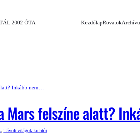
ÁL 2002 ÓTA
Kezdőlap
Rovatok
Archív
 a Mars felszíne alatt? I
k
, 
Távoli világok kutatói