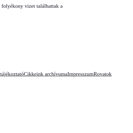
folyékony vizet találhattak a
tájékoztató
Cikkeink archívuma
Impresszum
Rovatok