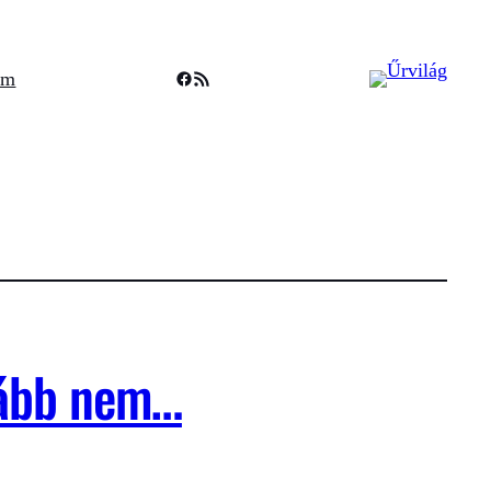
Facebook
RSS Feed
um
nkább nem…