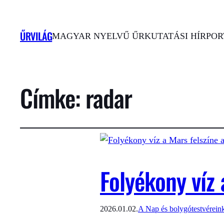
ŰRVILÁG
MAGYAR NYELVŰ ŰRKUTATÁSI HÍRPORT
Címke:
radar
Folyékony víz
2026.01.02.
A Nap és bolygótestvérein