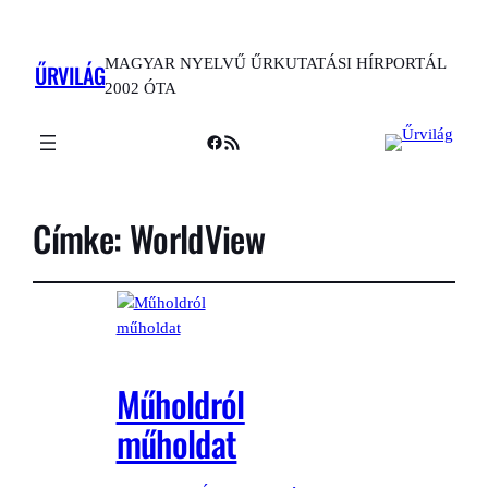
MAGYAR NYELVŰ ŰRKUTATÁSI HÍRPORTÁL
ŰRVILÁG
2002 ÓTA
Facebook
RSS Feed
Címke:
WorldView
Műholdról
műholdat