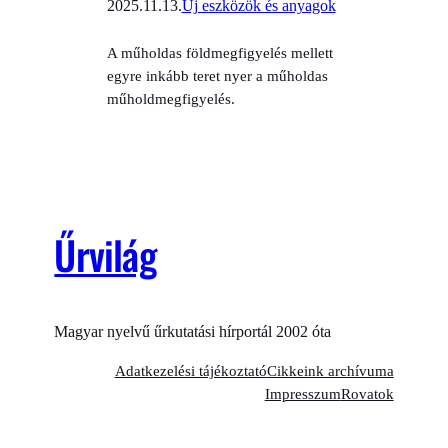
2025.11.13.
Új eszközök és anyagok
A műholdas földmegfigyelés mellett
egyre inkább teret nyer a műholdas
műholdmegfigyelés.
Űrvilág
Magyar nyelvű űrkutatási hírportál 2002 óta
Adatkezelési tájékoztató
Cikkeink archívuma
Impresszum
Rovatok