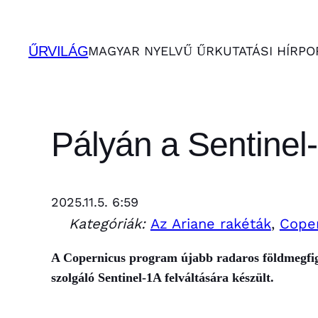
Ugrás
a
ŰRVILÁG
MAGYAR NYELVŰ ŰRKUTATÁSI HÍRPO
tartalomhoz
Pályán a Sentinel
2025.11.5. 6:59
Kategóriák:
Az Ariane rakéták
, 
Cope
A Copernicus program újabb radaros földmegfig
szolgáló Sentinel-1A felváltására készült.