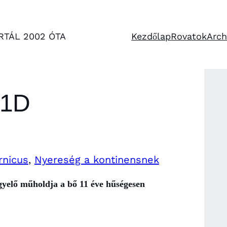
RTÁL 2002 ÓTA
Kezdőlap
Rovatok
Arc
-1D
rnicus
, 
Nyereség a kontinensnek
yelő műholdja a bő 11 éve hűségesen