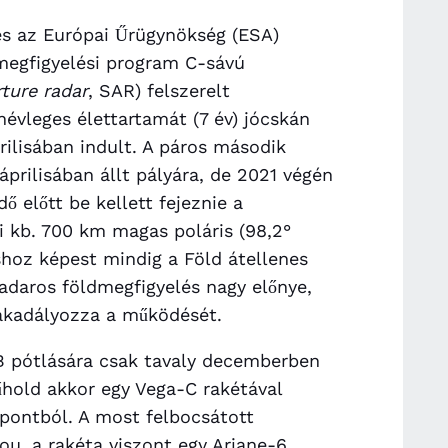
 és az Európai Űrügynökség (ESA)
megfigyelési program C-sávú
rture radar
, SAR) felszerelt
névleges élettartamát (7 év) jócskán
rilisában indult. A páros második
áprilisában állt pályára, de 2021 végén
ő előtt be kellett fejeznie a
i kb. 700 km magas poláris (98,2°
shoz képest mindig a Föld átellenes
radaros földmegfigyelés nagy előnye,
akadályozza a működését.
1B pótlására csak tavaly decemberben
műhold akkor egy Vega-C rakétával
zpontból. A most felbocsátott
ou, a rakéta viszont egy Ariane-6