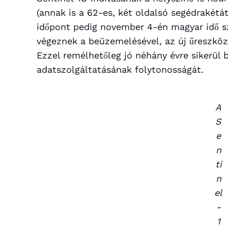
(annak is a 62-es, két oldalsó segédrakétát
időpont pedig november 4-én magyar idő sz
végeznek a beüzemelésével, az új űreszköz 
Ezzel remélhetőleg jó néhány évre sikerül 
adatszolgáltatásának folytonosságát.
A
S
e
n
ti
n
el
-
1