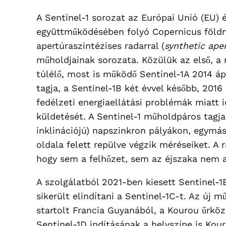
A Sentinel-1 sorozat az Európai Unió (EU)
együttműködésében folyó Copernicus föld
apertúraszintézises radarral (
synthetic ape
műholdjainak sorozata. Közülük az első, a 
túlélő, most is működő Sentinel-1A 2014 áp
tagja, a Sentinel-1B két évvel később, 2016 
fedélzeti energiaellátási problémák miatt id
küldetését. A Sentinel-1 műholdpáros tagja
inklinációjú) napszinkron pályákon, egymá
oldala felett repülve végzik méréseiket. A 
hogy sem a felhőzet, sem az éjszaka nem 
A szolgálatból 2021-ben kiesett Sentinel-
sikerült elindítani a Sentinel-1C-t. Az új 
startolt Francia Guyanából, a Kourou űrkö
Sentinel-1D indításának a helyszíne is Kour