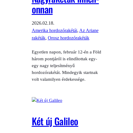
onnan
2026.02.18.
Amerika hordozórakétái
, 
Az Ariane
rakéták
, 
Orosz hordozórakéták
Egyetlen napon, február 12-én a Föld
három pontjáról is elindítottak egy-
egy nagy teljesítményű
hordozórakétát. Mindegyik startnak
volt valamilyen érdekessége.
Két új Galileo