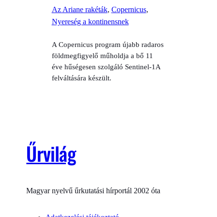
Az Ariane rakéták
, 
Copernicus
, 
Nyereség a kontinensnek
A Copernicus program újabb radaros
földmegfigyelő műholdja a bő 11
éve hűségesen szolgáló Sentinel-1A
felváltására készült.
Űrvilág
Magyar nyelvű űrkutatási hírportál 2002 óta
Adatkezelési tájékoztató