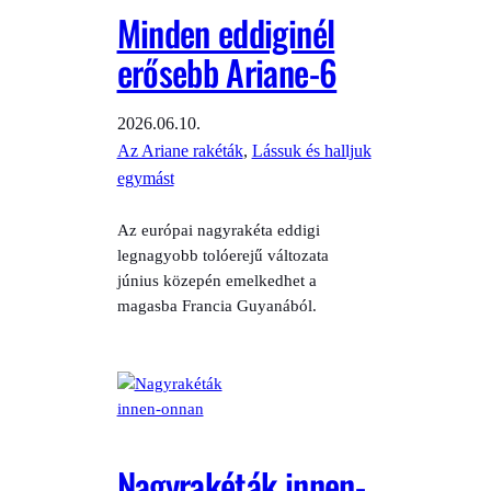
Minden eddiginél
erősebb Ariane-6
2026.06.10.
Az Ariane rakéták
, 
Lássuk és halljuk
egymást
Az európai nagyrakéta eddigi
legnagyobb tolóerejű változata
június közepén emelkedhet a
magasba Francia Guyanából.
Nagyrakéták innen-