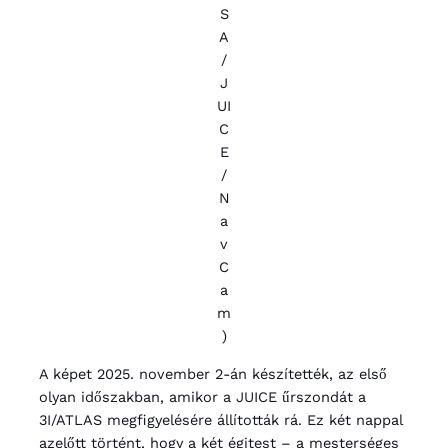
S
A
/
J
UI
C
E
/
N
a
v
C
a
m
)
A képet 2025. november 2-án készítették, az első
olyan időszakban, amikor a JUICE űrszondát a
3I/ATLAS megfigyelésére állították rá. Ez két nappal
azelőtt történt, hogy a két égitest – a mesterséges