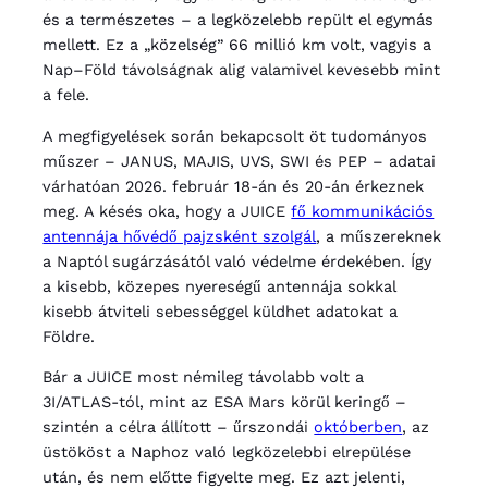
és a természetes – a legközelebb repült el egymás
mellett. Ez a „közelség” 66 millió km volt, vagyis a
Nap–Föld távolságnak alig valamivel kevesebb mint
a fele.
A megfigyelések során bekapcsolt öt tudományos
műszer – JANUS, MAJIS, UVS, SWI és PEP – adatai
várhatóan 2026. február 18-án és 20-án érkeznek
meg. A késés oka, hogy a JUICE
fő kommunikációs
antennája hővédő pajzsként szolgál
, a műszereknek
a Naptól sugárzásától való védelme érdekében. Így
a kisebb, közepes nyereségű antennája sokkal
kisebb átviteli sebességgel küldhet adatokat a
Földre.
Bár a JUICE most némileg távolabb volt a
3I/ATLAS-tól, mint az ESA Mars körül keringő –
szintén a célra állított – űrszondái
októberben
, az
üstököst a Naphoz való legközelebbi elrepülése
után, és nem előtte figyelte meg. Ez azt jelenti,