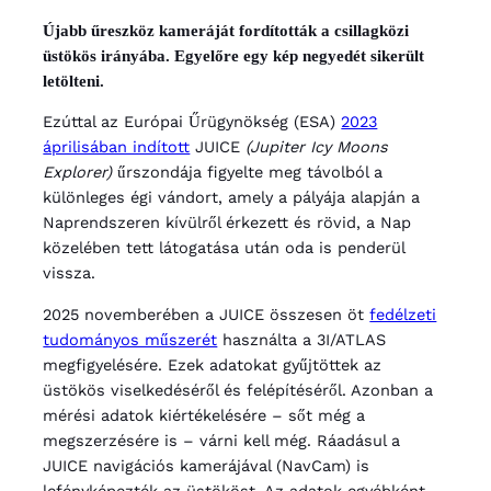
Újabb űreszköz kameráját fordították a csillagközi
üstökös irányába. Egyelőre egy kép negyedét sikerült
letölteni.
Ezúttal az Európai Űrügynökség (ESA)
2023
áprilisában indított
JUICE
(Jupiter Icy Moons
Explorer)
űrszondája figyelte meg távolból a
különleges égi vándort, amely a pályája alapján a
Naprendszeren kívülről érkezett és rövid, a Nap
közelében tett látogatása után oda is penderül
vissza.
2025 novemberében a JUICE összesen öt
fedélzeti
tudományos műszerét
használta a 3I/ATLAS
megfigyelésére. Ezek adatokat gyűjtöttek az
üstökös viselkedéséről és felépítéséről. Azonban a
mérési adatok kiértékelésére – sőt még a
megszerzésére is – várni kell még. Ráadásul a
JUICE navigációs kamerájával (NavCam) is
lefényképezték az üstököst. Az adatok egyébként