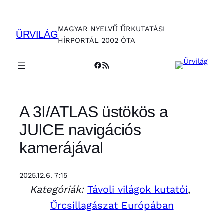
Ugrás
a
MAGYAR NYELVŰ ŰRKUTATÁSI
tartalomhoz
ŰRVILÁG
HÍRPORTÁL 2002 ÓTA
Facebook
RSS Feed
A 3I/ATLAS üstökös a
JUICE navigációs
kamerájával
2025.12.6. 7:15
Kategóriák:
Távoli világok kutatói
, 
Űrcsillagászat Európában