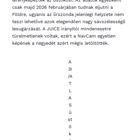
csak majd 2026 februárjában tudnak eljutni a
Földre, ugyanis az űrszonda jelenlegi helyzete nem
teszi lehetővé azok elegendően nagy sávszélességű
lesugárzását. A JUICE irányítói mindenesetre
türelmetlenek voltak, ezért a NavCam egyetlen
képének a negyedét azért mégis letöltötték.
A
3I
/A
T
L
A
S
ü
st
ö
k