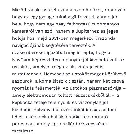
Mielőtt valaki összehúzná a szemöldökét, mondván,
hogy ez egy gyenge minőségű felvétel, gondoljon
bele, hogy nem egy nagy felbontású tudományos
kameráról van szó, hanem a Jupiterhez és jeges
holdjaihoz majd 2031-ben megérkező űrszonda
navigációjának segítésére tervezték. A
szakembereket igazából meg is lepte, hogy a
NavCam képrészletén mennyire jól kivehető volt az
üstökös, amelyen még az aktivitás jelei is
mutatkoznak. Nemcsak az üstökösmagot körülvevő
gázburok, a kóma látszik tisztán, hanem két csóva
nyomát is felismerték. Az üstökös plazmacsóvája –
amely elektromosan töltött részecskékből áll – a
képkocka teteje felé nyúlik és viszonylag jól
kivehető. Halványabb, ezért inkább csak sejteni
lehet a képkocka bal alsó sarka felé mutató
porcsóvát, amely apró szilárd részecskéket
tartalmaz.