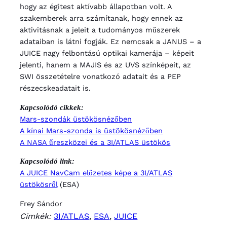
hogy az égitest aktívabb állapotban volt. A
szakemberek arra számítanak, hogy ennek az
aktivitásnak a jeleit a tudományos műszerek
adataiban is látni fogják. Ez nemcsak a JANUS – a
JUICE nagy felbontású optikai kamerája – képeit
jelenti, hanem a MAJIS és az UVS színképeit, az
SWI összetételre vonatkozó adatait és a PEP
részecskeadatait is.
Kapcsolódó cikkek:
Mars-szondák üstökösnézőben
A kínai Mars-szonda is üstökösnézőben
A NASA űreszközei és a 3I/ATLAS üstökös
Kapcsolódó link:
A JUICE NavCam előzetes képe a 3I/ATLAS
üstökösről
(ESA)
Frey Sándor
Címkék:
3I/ATLAS
, 
ESA
, 
JUICE