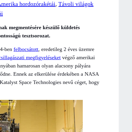
merika hordozórakétái
, 
Távoli világok
ói
ának megmentésére készülő küldetés
ontosságú tesztsorozat.
04-ben
felbocsátott
, eredetileg 2 éves üzemre
sillagászati megfigyeléseket
végző amerikai
ányában hamarosan olyan alacsony pályára
elődne. Ennek az elkerülése érdekében a NASA
 Katalyst Space Technologies nevű céget, hogy