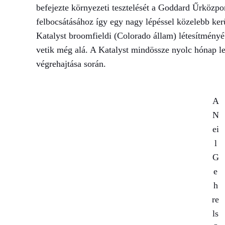
befejezte környezeti tesztelését a Goddard Űrközp
felbocsátásához így egy nagy lépéssel közelebb kerül
Katalyst broomfieldi (Colorado állam) létesítményébe
vetik még alá. A Katalyst mindössze nyolc hónap lefo
végrehajtása során.
A
N
ei
l
G
e
h
re
ls