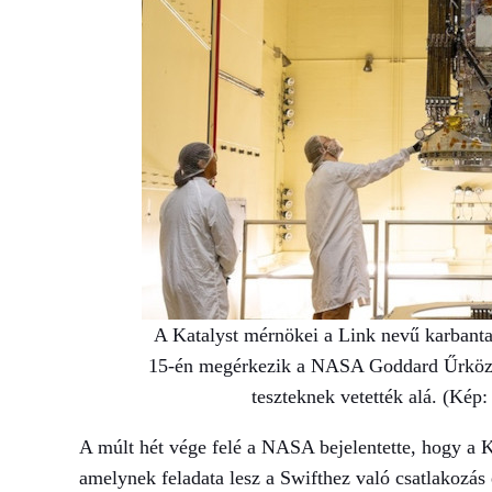
A Katalyst mérnökei a Link nevű karbanta
15-én megérkezik a NASA Goddard Űrközpo
teszteknek vetették alá. (Ké
A múlt hét vége felé a NASA bejelentette, hogy a K
amelynek feladata lesz a Swifthez való csatlakozás 