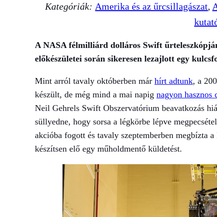
Kategóriák:
Amerika és az űrcsillagászat
, 
A
kutat
A NASA félmilliárd dolláros Swift űrteleszkópj
előkészületei során sikeresen lezajlott egy kulcsf
Mint arról tavaly októberben már
hírt adtunk
, a 20
készült, de még mind a mai napig
nagyon hasznos c
Neil Gehrels Swift Obszervatórium beavatkozás hi
süllyedne, hogy sorsa a légkörbe lépve megpecsét
akcióba fogott és tavaly szeptemberben megbízta a
készítsen elő egy műholdmentő küldetést.