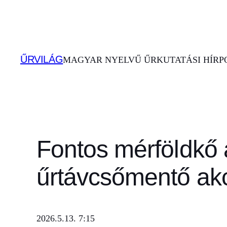
Ugrás
a
tartalomhoz
ŰRVILÁG
MAGYAR NYELVŰ ŰRKUTATÁSI HÍRPO
Fontos mérföldkő 
űrtávcsőmentő ak
2026.5.13. 7:15