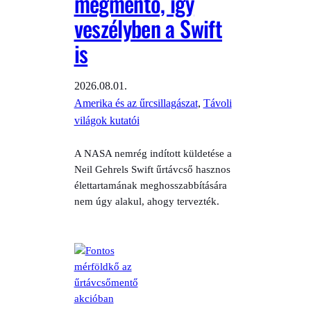
megmentő, így
veszélyben a Swift
is
2026.08.01.
Amerika és az űrcsillagászat
, 
Távoli
világok kutatói
A NASA nemrég indított küldetése a
Neil Gehrels Swift űrtávcső hasznos
élettartamának meghosszabbítására
nem úgy alakul, ahogy tervezték.