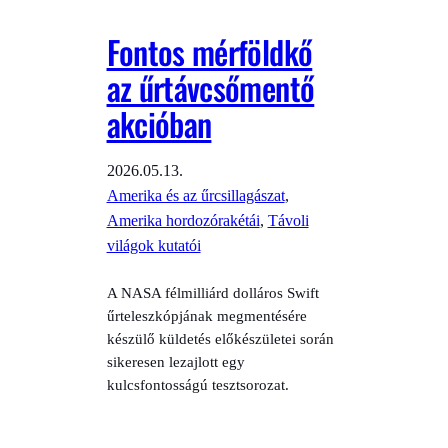
Fontos mérföldkő
az űrtávcsőmentő
akcióban
2026.05.13.
Amerika és az űrcsillagászat
, 
Amerika hordozórakétái
, 
Távoli
világok kutatói
A NASA félmilliárd dolláros Swift
űrteleszkópjának megmentésére
készülő küldetés előkészületei során
sikeresen lezajlott egy
kulcsfontosságú tesztsorozat.