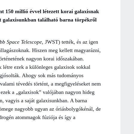
150 millió évvel létezett korai galaxisnak
át galaxisunkban található barna törpékről
bb Space Telescope
, JWST) tették, és az igen
csillagászoknak. Hiszen meg kellett magyarázni,
örténetének nagyon korai időszakában.
k létre ezek a különleges galaxisok sokkal
egjósolták. Ahogy sok más tudományos
 valami tévedés történt, a megfigyeléseket nem
y ezek a „galaxisok” valójában nagyon hideg
 vagyis a saját galaxisunkban. A barna
 tömege nagyobb ugyan az óriásbolygókénál, de
drogén atommagok fúziója és így a