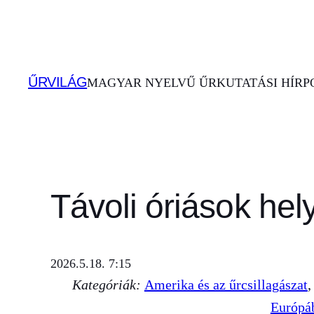
Ugrás
a
tartalomhoz
ŰRVILÁG
MAGYAR NYELVŰ ŰRKUTATÁSI HÍRPO
Távoli óriások hely
2026.5.18. 7:15
Kategóriák:
Amerika és az űrcsillagászat
,
Európá