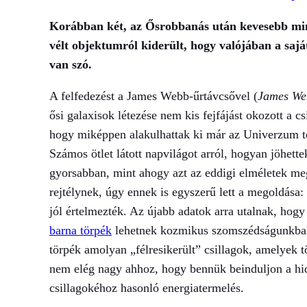
Korábban két, az Ősrobbanás után kevesebb mint 
vélt objektumról kiderült, hogy valójában a saj
van szó.
A felfedezést a James Webb-űrtávcsővel (
James We
ősi galaxisok létezése nem kis fejfájást okozott a 
hogy miképpen alakulhattak ki már az Univerzum t
Számos ötlet látott napvilágot arról, hogyan jöhette
gyorsabban, mint ahogy azt az eddigi elméletek m
rejtélynek, úgy ennek is egyszerű lett a megoldása:
jól értelmezték. Az újabb adatok arra utalnak, hog
barna törpék
lehetnek kozmikus szomszédságunkban,
törpék amolyan „félresikerült” csillagok, amelyek
nem elég nagy ahhoz, hogy bennük beinduljon a hi
csillagokéhoz hasonló energiatermelés.