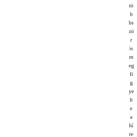
tö
b
bs
zö
r
is
m
eg
fi
g
ye
lt
e
a
hí
re