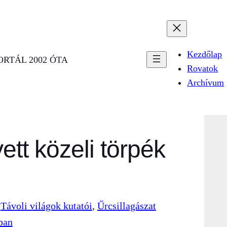
Kezdőlap
RTÁL 2002 ÓTA
Rovatok
Archívum
ett közeli törpék
 
Távoli világok kutatói
, 
Űrcsillagászat
ban