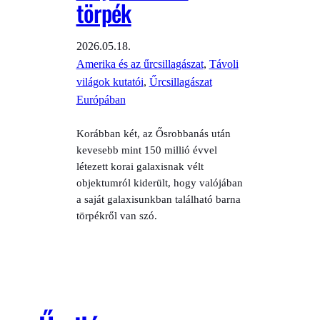
törpék
2026.05.18.
Amerika és az űrcsillagászat
, 
Távoli
világok kutatói
, 
Űrcsillagászat
Európában
Korábban két, az Ősrobbanás után
kevesebb mint 150 millió évvel
létezett korai galaxisnak vélt
objektumról kiderült, hogy valójában
a saját galaxisunkban található barna
törpékről van szó.