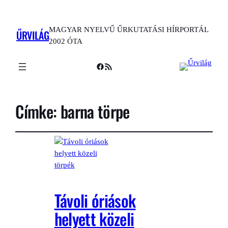
MAGYAR NYELVŰ ŰRKUTATÁSI HÍRPORTÁL
ŰRVILÁG
2002 ÓTA
Facebook
RSS Feed
Címke:
barna törpe
Távoli óriások
helyett közeli