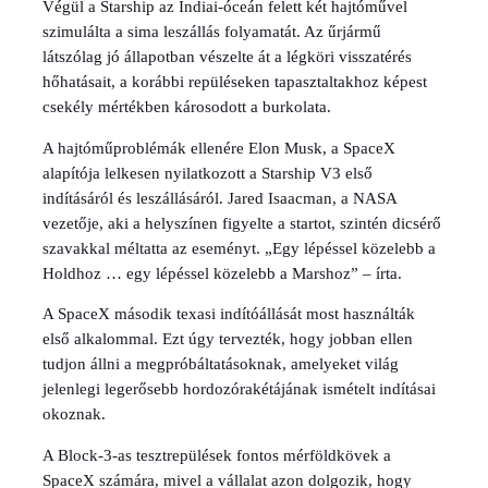
Végül a Starship az Indiai-óceán felett két hajtóművel
szimulálta a sima leszállás folyamatát. Az űrjármű
látszólag jó állapotban vészelte át a légköri visszatérés
hőhatásait, a korábbi repüléseken tapasztaltakhoz képest
csekély mértékben károsodott a burkolata.
A hajtóműproblémák ellenére Elon Musk, a SpaceX
alapítója lelkesen nyilatkozott a Starship V3 első
indításáról és leszállásáról. Jared Isaacman, a NASA
vezetője, aki a helyszínen figyelte a startot, szintén dicsérő
szavakkal méltatta az eseményt. „Egy lépéssel közelebb a
Holdhoz … egy lépéssel közelebb a Marshoz” – írta.
A SpaceX második texasi indítóállását most használták
első alkalommal. Ezt úgy tervezték, hogy jobban ellen
tudjon állni a megpróbáltatásoknak, amelyeket világ
jelenlegi legerősebb hordozórakétájának ismételt indításai
okoznak.
A Block-3-as tesztrepülések fontos mérföldkövek a
SpaceX számára, mivel a vállalat azon dolgozik, hogy