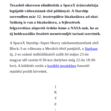
Texasból sikeresen elindították a SpaceX óriásrakétája
legújabb változatának első példányát. A Starship
sorrendben már 12. tesztrepülése bizakodásra ad okot.
Szükség is van a bizakodásra, a fejlesztések
felgyorsítása alapvető érdeke lenne a NASA-nak, ha az
új holdraszállás feszített menetrendjét tartani szeretnék.
A SpaceX Starship–Super Heavy rakétarendszerének első
Block-3-as változata a Mexikói-öböl partjáról, a
Starbase
új, 2-es számú indítóállásáról szállt fel május 23-án
magyar idő szerint 0:30-kor (helyben még 22-én 18:30-
kor). A küldetés során a
korábbi tesztekhez
hasonló
repülési profilt követtek.
(
K
é
p
: