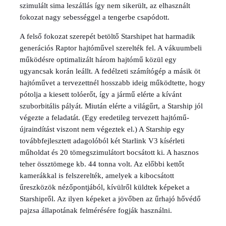
szimulált sima leszállás így nem sikerült, az elhasznált
fokozat nagy sebességgel a tengerbe csapódott.
A felső fokozat szerepét betöltő Starshipet hat harmadik
generációs Raptor hajtóművel szerelték fel. A vákuumbeli
működésre optimalizált három hajtómű közül egy
ugyancsak korán leállt. A fedélzeti számítógép a másik öt
hajtóművet a tervezettnél hosszabb ideig működtette, hogy
pótolja a kiesett tolóerőt, így a jármű elérte a kívánt
szuborbitális pályát. Miután elérte a világűrt, a Starship jól
végezte a feladatát. (Egy eredetileg tervezett hajtómű-
újraindítást viszont nem végeztek el.) A Starship egy
továbbfejlesztett adagolóból két Starlink V3 kísérleti
műholdat és 20 tömegszimulátort bocsátott ki. A hasznos
teher össztömege kb. 44 tonna volt. Az előbbi kettőt
kamerákkal is felszerelték, amelyek a kibocsátott
űreszközök nézőpontjából, kívülről küldtek képeket a
Starshipről. Az ilyen képeket a jövőben az űrhajó hővédő
pajzsa állapotának felmérésére fogják használni.