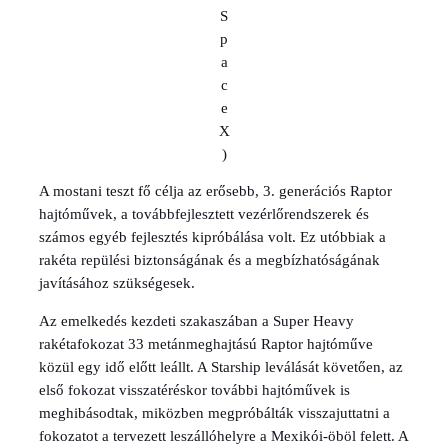
S
p
a
c
e
X
)
A mostani teszt fő célja az erősebb, 3. generációs Raptor
hajtóművek, a továbbfejlesztett vezérlőrendszerek és
számos egyéb fejlesztés kipróbálása volt. Ez utóbbiak a
rakéta repülési biztonságának és a megbízhatóságának
javításához szükségesek.
Az emelkedés kezdeti szakaszában a Super Heavy
rakétafokozat 33 metánmeghajtású Raptor hajtóműve
közül egy idő előtt leállt. A Starship leválását követően, az
első fokozat visszatéréskor további hajtóművek is
meghibásodtak, miközben megpróbálták visszajuttatni a
fokozatot a tervezett leszállóhelyre a Mexikói-öböl felett. A