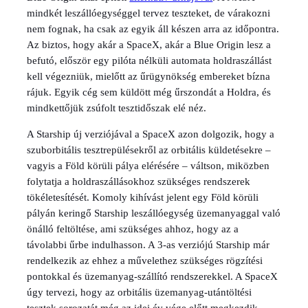
mindkét leszállóegységgel tervez teszteket, de várakozni
nem fognak, ha csak az egyik áll készen arra az időpontra.
Az biztos, hogy akár a SpaceX, akár a Blue Origin lesz a
befutó, először egy pilóta nélküli automata holdraszállást
kell végezniük, mielőtt az űrügynökség embereket bízna
rájuk. Egyik cég sem küldött még űrszondát a Holdra, és
mindkettőjük zsúfolt tesztidőszak elé néz.
A Starship új verziójával a SpaceX azon dolgozik, hogy a
szuborbitális tesztrepülésekről az orbitális küldetésekre –
vagyis a Föld körüli pálya elérésére – váltson, miközben
folytatja a holdraszállásokhoz szükséges rendszerek
tökéletesítését. Komoly kihívást jelent egy Föld körüli
pályán keringő Starship leszállóegység üzemanyaggal való
önálló feltöltése, ami szükséges ahhoz, hogy az a
távolabbi űrbe indulhasson. A 3-as verziójú Starship már
rendelkezik az ehhez a művelethez szükséges rögzítési
pontokkal és üzemanyag-szállító rendszerekkel. A SpaceX
úgy tervezi, hogy az orbitális üzemanyag-utántöltési
tesztek sorozatát még az idei év vége előtt megkezdik.