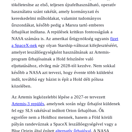
tökéletesítse az első, teljesen újrafelhasználható, operatív
használatra szánt rakétát, amely kormányzati és
kereskedelmi műholdakat, valamint tudományos
űrszondákat, később pedig a Marsra tartó emberes
űrhajókat indítana. A repülések kritikus fontosságúak a
NASA számára is. Az amerikai űrügynökség ugyanis
fizet
a SpaceX-nek
egy olyan Starship-változat kifejlesztéséért,
amelyet leszállóegységként használnának az Artemis-
program űrhajósainak a Hold felszínére való
eljuttatásához, elvileg már 2028-tól kezdve. Nem sokkal
később a NASA azt tervezi, hogy évente több küldetést
indít, továbbá egy bázist is épít a Hold déli pólusa
közelében.
Az Artemis legközelebbi lépése a 2027-re tervezett
Artemis-3 repülés
, amelynek során négy űrhajóst küldenek
fel egy SLS rakétával indított Orion űrhajóban. Ők
egyelőre nem a Holdhoz mennek, hanem a Föld körüli
pályán randevúznak a SpaceX leszállóegységével vagy a
Blue Origin által épített
alternatív űrhajóval
. A NASA