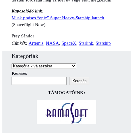
Kapcsolódó link:
Musk praises “epic” Super Heavy-Starship launch
(Spaceflight Now)
Frey Sándor
Címkék:
Artemis
, 
NASA
, 
SpaceX
, 
Starlink
, 
Starship
Kategóriák
Keresés
Keresés
TÁMOGATÓINK: