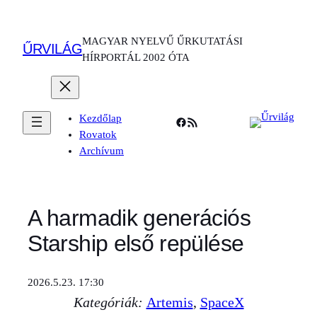
Ugrás
a
MAGYAR NYELVŰ ŰRKUTATÁSI
tartalomhoz
ŰRVILÁG
HÍRPORTÁL 2002 ÓTA
Kezdőlap
Facebook
RSS Feed
Rovatok
Archívum
A harmadik generációs
Starship első repülése
2026.5.23. 17:30
Kategóriák:
Artemis
, 
SpaceX