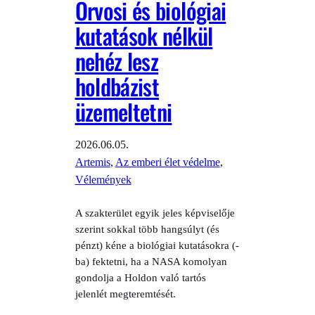
Orvosi és biológiai
kutatások nélkül
nehéz lesz
holdbázist
üzemeltetni
2026.06.05.
Artemis
, 
Az emberi élet védelme
, 
Vélemények
A szakterület egyik jeles képviselője
szerint sokkal több hangsúlyt (és
pénzt) kéne a biológiai kutatásokra (-
ba) fektetni, ha a NASA komolyan
gondolja a Holdon való tartós
jelenlét megteremtését.