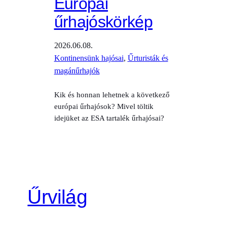
Európai
űrhajóskörkép
2026.06.08.
Kontinensünk hajósai
, 
Űrturisták és
magánűrhajók
Kik és honnan lehetnek a következő
európai űrhajósok? Mivel töltik
idejüket az ESA tartalék űrhajósai?
Űrvilág