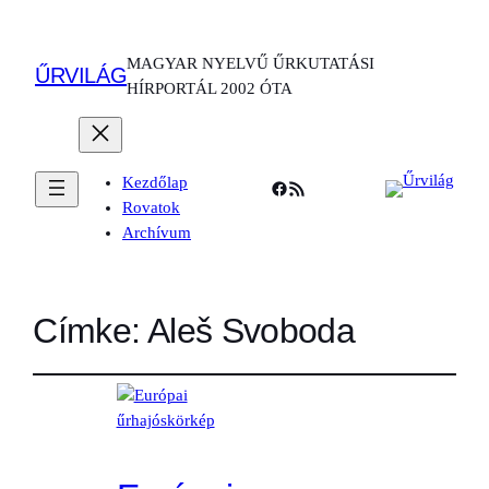
MAGYAR NYELVŰ ŰRKUTATÁSI
ŰRVILÁG
HÍRPORTÁL 2002 ÓTA
Kezdőlap
Facebook
RSS Feed
Rovatok
Archívum
Címke:
Aleš Svoboda