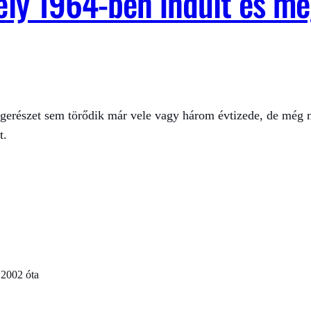
ly 1964-ben indult és mé
gerészet sem törődik már vele vagy három évtizede, de még m
t.
 2002 óta