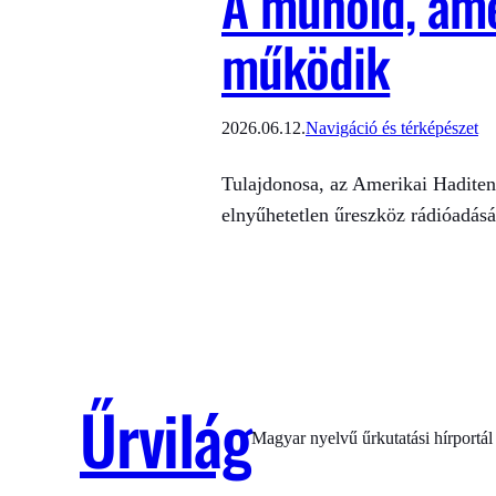
A műhold, ame
működik
2026.06.12.
Navigáció és térképészet
Tulajdonosa, az Amerikai Haditen
elnyűhetetlen űreszköz rádióadásá
Űrvilág
Magyar nyelvű űrkutatási hírportál