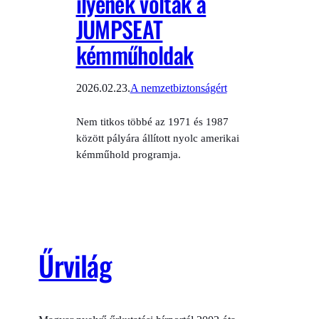
ilyenek voltak a
JUMPSEAT
kémműholdak
2026.02.23.
A nemzetbiztonságért
Nem titkos többé az 1971 és 1987
között pályára állított nyolc amerikai
kémműhold programja.
Űrvilág