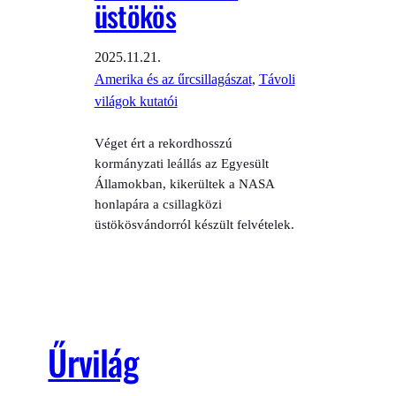
üstökös
2025.11.21.
Amerika és az űrcsillagászat
, 
Távoli
világok kutatói
Véget ért a rekordhosszú
kormányzati leállás az Egyesült
Államokban, kikerültek a NASA
honlapára a csillagközi
üstökösvándorról készült felvételek.
Űrvilág