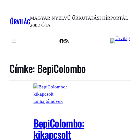
MAGYAR NYELVŰ ŰRKUTATÁSI HÍRPORTÁL
ŰRVILÁG
2002 ÓTA
Facebook
RSS Feed
Címke:
BepiColombo
BepiColombo:
kikapcsolt