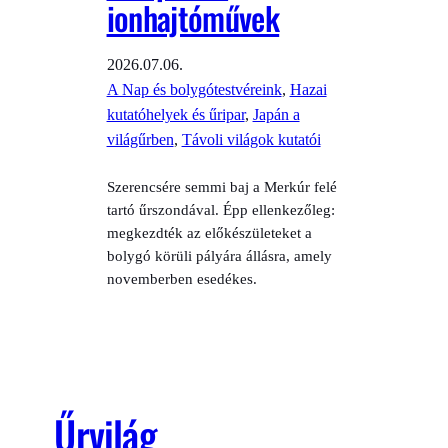
ionhajtóművek
2026.07.06.
A Nap és bolygótestvéreink
, 
Hazai
kutatóhelyek és űripar
, 
Japán a
világűrben
, 
Távoli világok kutatói
Szerencsére semmi baj a Merkúr felé
tartó űrszondával. Épp ellenkezőleg:
megkezdték az előkészületeket a
bolygó körüli pályára állásra, amely
novemberben esedékes.
Űrvilág