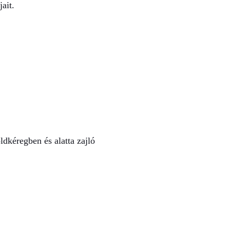
ait.
ldkéregben és alatta zajló