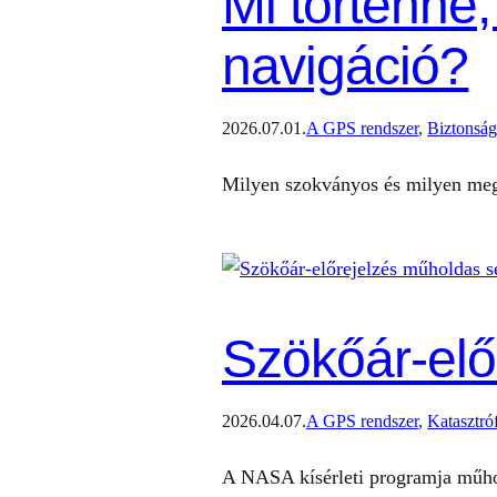
Mi történne
navigáció?
2026.07.01.
A GPS rendszer
, 
Biztonság
Milyen szokványos és milyen megle
Szökőár-elő
2026.04.07.
A GPS rendszer
, 
Katasztró
A NASA kísérleti programja műhol