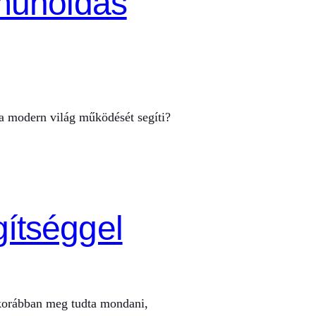
 műholdas
 a modern világ működését segíti?
ítséggel
 korábban meg tudta mondani,