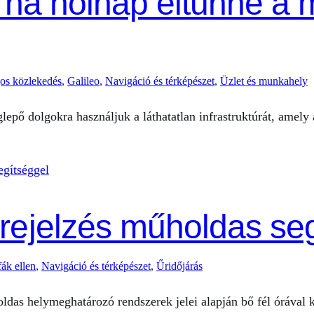
, ha holnap eltűnne a
os közlekedés
, 
Galileo
, 
Navigáció és térképészet
, 
Üzlet és munkahely
pő dolgokra használjuk a láthatatlan infrastruktúrát, amely
rejelzés műholdas seg
fák ellen
, 
Navigáció és térképészet
, 
Űridőjárás
das helymeghatározó rendszerek jelei alapján bő fél órával