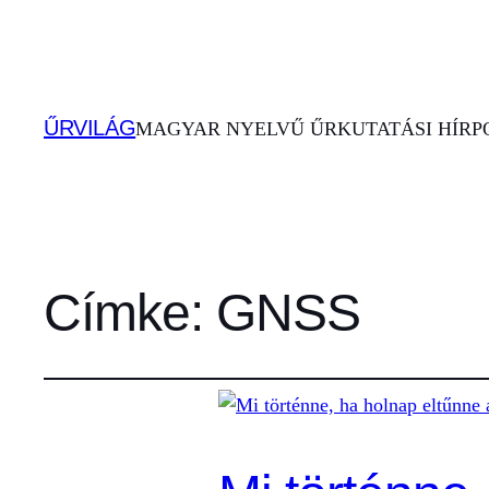
ŰRVILÁG
MAGYAR NYELVŰ ŰRKUTATÁSI HÍRPO
Címke:
GNSS