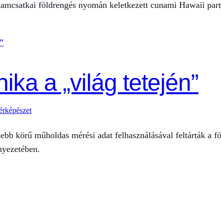
 kamcsatkai földrengés nyomán keletkezett cunami Hawaii partj
ka a „világ tetején”
érképészet
ebb körű műholdas mérési adat felhasználásával feltárták a fö
nyezetében.