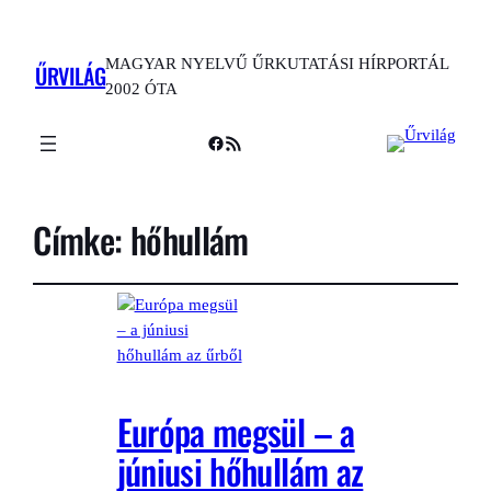
MAGYAR NYELVŰ ŰRKUTATÁSI HÍRPORTÁL
ŰRVILÁG
2002 ÓTA
Facebook
RSS Feed
Címke:
hőhullám
Európa megsül – a
júniusi hőhullám az