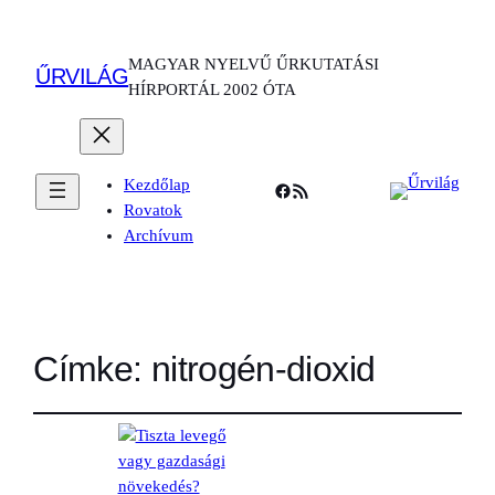
MAGYAR NYELVŰ ŰRKUTATÁSI
ŰRVILÁG
HÍRPORTÁL 2002 ÓTA
Kezdőlap
Facebook
RSS Feed
Rovatok
Archívum
Címke:
nitrogén-dioxid