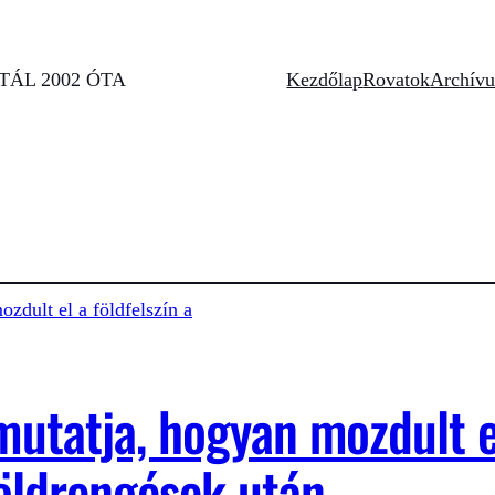
ÁL 2002 ÓTA
Kezdőlap
Rovatok
Archív
utatja, hogyan mozdult el
földrengések után