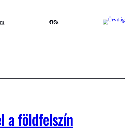
Facebook
RSS Feed
um
 a földfelszín