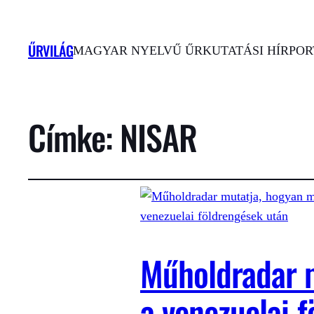
ŰRVILÁG
MAGYAR NYELVŰ ŰRKUTATÁSI HÍRPORT
Címke:
NISAR
Műholdradar m
a venezuelai 