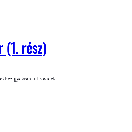
(1. rész)
kekhez gyakran túl rövidek.