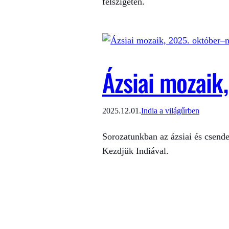
félszigeten.
Ázsiai mozaik
2025.12.01.
India a világűrben
Sorozatunkban az ázsiai és csende
Kezdjük Indiával.