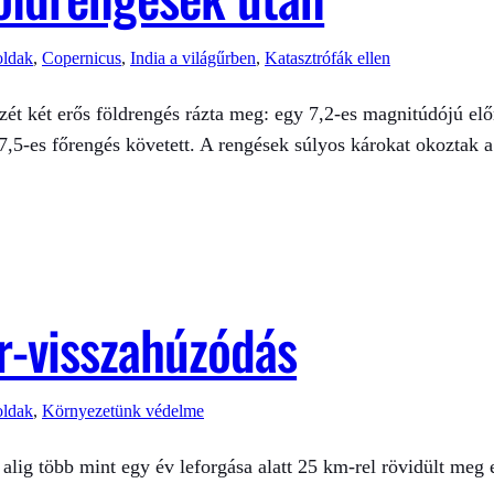
oldak
, 
Copernicus
, 
India a világűrben
, 
Katasztrófák ellen
zét két erős földrengés rázta meg: egy 7,2-es magnitúdójú el
,5-es főrengés követett. A rengések súlyos károkat okoztak a 
r-visszahúzódás
oldak
, 
Környezetünk védelme
alig több mint egy év leforgása alatt 25 km-rel rövidült meg e