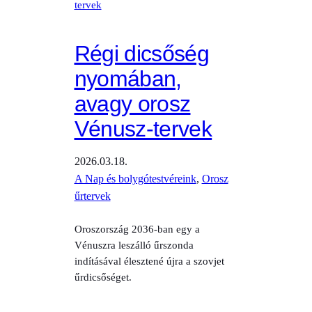
Régi dicsőség
nyomában,
avagy orosz
Vénusz-tervek
2026.03.18.
A Nap és bolygótestvéreink
, 
Orosz
űrtervek
Oroszország 2036-ban egy a
Vénuszra leszálló űrszonda
indításával élesztené újra a szovjet
űrdicsőséget.