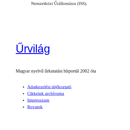
Nemzetközi Űrállomásra (ISS).
Űrvilág
Magyar nyelvű űrkutatási hírportál 2002 óta
Adatkezelési tájékoztató
Cikkeink archívuma
Impresszum
Rovatok