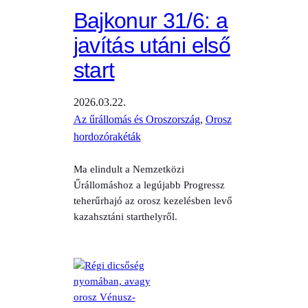
Bajkonur 31/6: a
javítás utáni első
start
2026.03.22.
Az űrállomás és Oroszország
, 
Orosz
hordozórakéták
Ma elindult a Nemzetközi
Űrállomáshoz a legújabb Progressz
teherűrhajó az orosz kezelésben levő
kazahsztáni starthelyről.