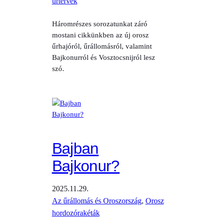
űrtervek
Háromrészes sorozatunkat záró
mostani cikkünkben az új orosz
űrhajóról, űrállomásról, valamint
Bajkonurról és Vosztocsnijról lesz
szó.
Bajban
Bajkonur?
2025.11.29.
Az űrállomás és Oroszország
, 
Orosz
hordozórakéták