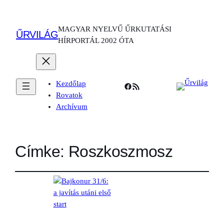
MAGYAR NYELVŰ ŰRKUTATÁSI
ŰRVILÁG
HÍRPORTÁL 2002 ÓTA
Kezdőlap
Facebook
RSS Feed
Rovatok
Archívum
Címke:
Roszkoszmosz