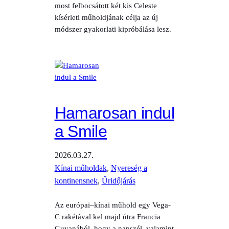
most felbocsátott két kis Celeste
kísérleti műholdjának célja az új
módszer gyakorlati kipróbálása lesz.
Hamarosan indul
a Smile
2026.03.27.
Kínai műholdak
, 
Nyereség a
kontinensnek
, 
Űridőjárás
Az európai–kínai műhold egy Vega-
C rakétával kel majd útra Francia
Guyanából, hogy a napszél, valamint