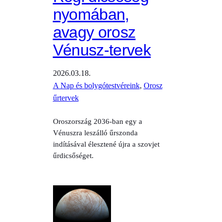
nyomában,
avagy orosz
Vénusz-tervek
2026.03.18.
A Nap és bolygótestvéreink
, 
Orosz
űrtervek
Oroszország 2036-ban egy a
Vénuszra leszálló űrszonda
indításával élesztené újra a szovjet
űrdicsőséget.