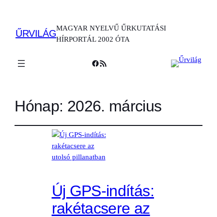
MAGYAR NYELVŰ ŰRKUTATÁSI
ŰRVILÁG
HÍRPORTÁL 2002 ÓTA
Facebook
RSS Feed
Hónap:
2026. március
Új GPS-indítás:
rakétacsere az