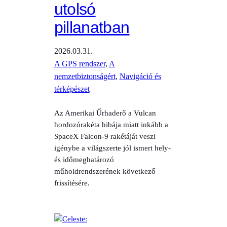
utolsó
pillanatban
2026.03.31.
A GPS rendszer
, 
A
nemzetbiztonságért
, 
Navigáció és
térképészet
Az Amerikai Űrhaderő a Vulcan
hordozórakéta hibája miatt inkább a
SpaceX Falcon-9 rakétáját veszi
igénybe a világszerte jól ismert hely-
és időmeghatározó
műholdrendszerének következő
frissítésére.