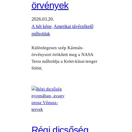
örvények
2026.03.20.
A hét képe
, 
Amerikai távérzékelő
műholdak
Különlegesen szép Kármán-
örvénysort örökített meg a NASA
Terra műholdja a Kelet-kínai-tenger
fölött.
Régi dicsőség