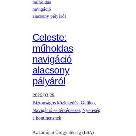
Celeste:
műholdas
navigáció
alacsony
pályáról
2026.03.29.
Biztonságos közlekedés
, 
Galileo
, 
Navigáció és térképészet
, 
Nyereség
a kontinensnek
Az Európai Űrügynökség (ESA)